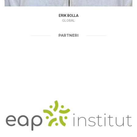
ERIK BOLLA
GLOBAL
PARTNERI
EAP INSTITUTE
АУСТРИЈА