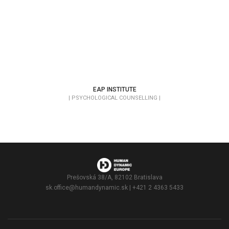
EAP INSTITUTE
| PSYCHOLOGICAL COUNSELLING |
Prešovská 38/A, 82102 Bratislava
sk.office@humandynamic.sk
| +421 2 4363 5433