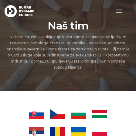
toggle
navigat
Naš tim
Naš tim stručnjaka uključuje konsultante za upravljanje ljudskim
resursima, psihologe, trenere, govornike i savetnike, advokate,
finansijske savetnike i konsultante za zdrav način života. Cilj nam je
pružiti usluge koje su jedinstvene za svaku lokaciju ili korporativnu
industriju i pomažu u ispunjavanju različitih specifičnih potreba
svakog klijenta.