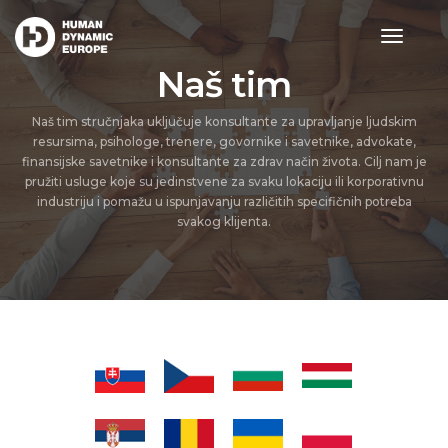
toggle
navigat
Naš tim
Naš tim stručnjaka uključuje konsultante za upravljanje ljudskim
resursima, psihologe, trenere, govornike i savetnike, advokate,
finansijske savetnike i konsultante za zdrav način života. Cilj nam je
pružiti usluge koje su jedinstvene za svaku lokaciju ili korporativnu
industriju i pomažu u ispunjavanju različitih specifičnih potreba
svakog klijenta.