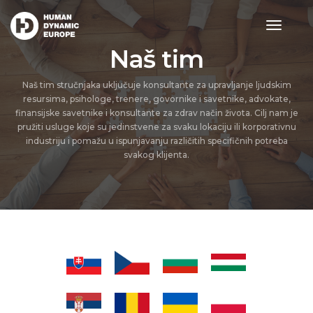
toggle
navigat
Naš tim
Naš tim stručnjaka uključuje konsultante za upravljanje ljudskim
resursima, psihologe, trenere, govornike i savetnike, advokate,
finansijske savetnike i konsultante za zdrav način života. Cilj nam je
pružiti usluge koje su jedinstvene za svaku lokaciju ili korporativnu
industriju i pomažu u ispunjavanju različitih specifičnih potreba
svakog klijenta.